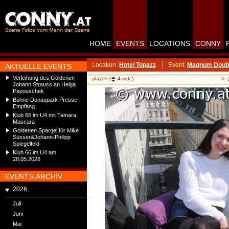
HOME
EVENTS
LOCATIONS
CONNY
Location:
Hotel Topazz
Event:
Magnum Double
AKTUELLE EVENTS
Verleihung des Goldenen
<-
play>>
(
4
sek.)
Johann Strauss an Helga
Papouschek
Bühne Donaupark Presse-
Empfang
Klub 66 im U4 mit Tamara
Mascara
Goldenen Spargel für Mike
Süsser&Johann-Philipp
Spiegelfeld
Klub 66 im U4 am
28.05.2026
EVENTS-ARCHIV
2026
Juli
Juni
Mai