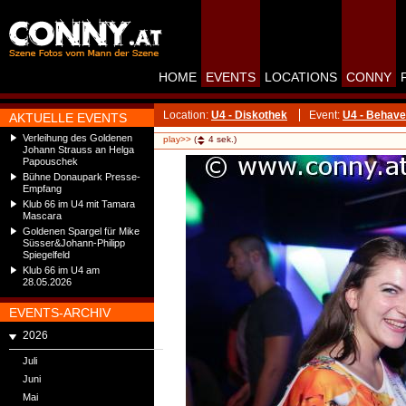
HOME
EVENTS
LOCATIONS
CONNY
Location:
U4 - Diskothek
Event:
U4 - Behave
AKTUELLE EVENTS
Verleihung des Goldenen
play>>
(
4
sek.)
Johann Strauss an Helga
Papouschek
Bühne Donaupark Presse-
Empfang
Klub 66 im U4 mit Tamara
Mascara
Goldenen Spargel für Mike
Süsser&Johann-Philipp
Spiegelfeld
Klub 66 im U4 am
28.05.2026
EVENTS-ARCHIV
2026
Juli
Juni
Mai