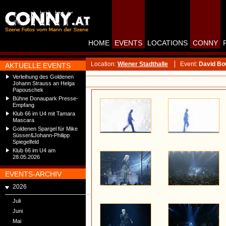
HOME
EVENTS
LOCATIONS
CONNY
Location:
Wiener Stadthalle
Event:
David Bow
AKTUELLE EVENTS
Verleihung des Goldenen
Johann Strauss an Helga
Papouschek
Bühne Donaupark Presse-
Empfang
Klub 66 im U4 mit Tamara
Mascara
Goldenen Spargel für Mike
Süsser&Johann-Philipp
Spiegelfeld
Klub 66 im U4 am
28.05.2026
EVENTS-ARCHIV
2026
Juli
Juni
Mai