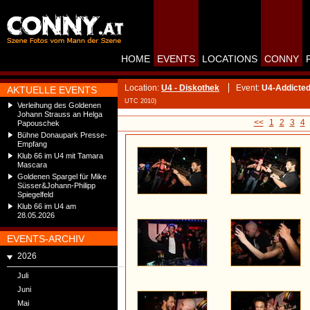
HOME
EVENTS
LOCATIONS
CONNY
Location:
U4 - Diskothek
Event:
U4-Addicted
AKTUELLE EVENTS
UTC 2010)
Verleihung des Goldenen
Johann Strauss an Helga
<<
1
2
3
4
Papouschek
Bühne Donaupark Presse-
Empfang
Klub 66 im U4 mit Tamara
Mascara
Goldenen Spargel für Mike
Süsser&Johann-Philipp
Spiegelfeld
Klub 66 im U4 am
28.05.2026
EVENTS-ARCHIV
2026
Juli
Juni
Mai