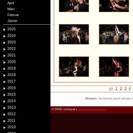
April
März
Februar
Jänner
2025
2024
2023
2022
2021
2020
2019
2018
2017
2016
<<
1
2
3
4
2015
Hinweis:
Du kannst auch mit den P
2014
2013
© 2008: conny.at |
kontakt & impressum
2012
2011
2010