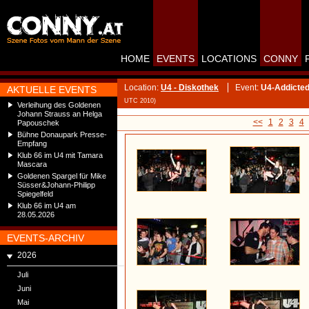
HOME
EVENTS
LOCATIONS
CONNY
Location:
U4 - Diskothek
Event:
U4-Addicted
AKTUELLE EVENTS
UTC 2010)
Verleihung des Goldenen
Johann Strauss an Helga
<<
1
2
3
4
Papouschek
Bühne Donaupark Presse-
Empfang
Klub 66 im U4 mit Tamara
Mascara
Goldenen Spargel für Mike
Süsser&Johann-Philipp
Spiegelfeld
Klub 66 im U4 am
28.05.2026
EVENTS-ARCHIV
2026
Juli
Juni
Mai