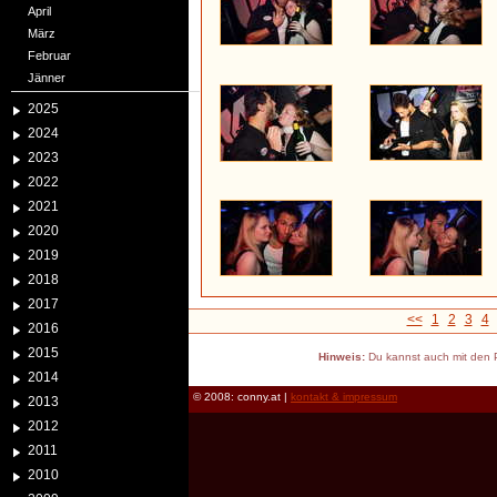
April
März
Februar
Jänner
2025
2024
2023
2022
2021
2020
2019
2018
2017
<<
1
2
3
4
2016
2015
Hinweis:
Du kannst auch mit den P
2014
© 2008: conny.at |
kontakt & impressum
2013
2012
2011
2010