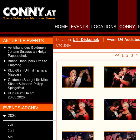
HOME
EVENTS
LOCATIONS
CONNY
Location:
U4 - Diskothek
Event:
U4-Addicted
AKTUELLE EVENTS
UTC 2010)
Verleihung des Goldenen
Johann Strauss an Helga
<<
1
2
3
4
Papouschek
Bühne Donaupark Presse-
Empfang
Klub 66 im U4 mit Tamara
Mascara
Goldenen Spargel für Mike
Süsser&Johann-Philipp
Spiegelfeld
Klub 66 im U4 am
28.05.2026
EVENTS-ARCHIV
2026
Juli
Juni
Mai