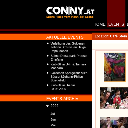
HOME
EVENTS
Location:
Café Stein
AKTUELLE EVENTS
Verleihung des Goldenen
Johann Strauss an Helga
Papouschek
Bühne Donaupark Presse-
Empfang
Klub 66 im U4 mit Tamara
Mascara
Goldenen Spargel für Mike
Süsser&Johann-Philipp
Spiegelfeld
Klub 66 im U4 am
28.05.2026
EVENTS-ARCHIV
2026
Juli
Juni
Mai