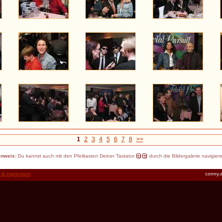
1
2
3
4
5
6
7
8
>>
inweis:
Du kannst auch mit den Pfeiltasten Deiner Tastatur
durch die Bildergalerie navigier
t & impressum
conny.a