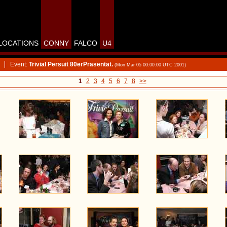
LOCATIONS
CONNY
FALCO
U4
Event:
Trivial Persuit 80erPräsentat.
(Mon Mar 05 00:00:00 UTC 2001)
1
2
3
4
5
6
7
8
>>