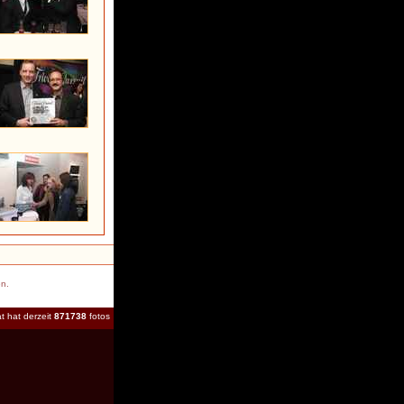
en.
t hat derzeit
871738
fotos